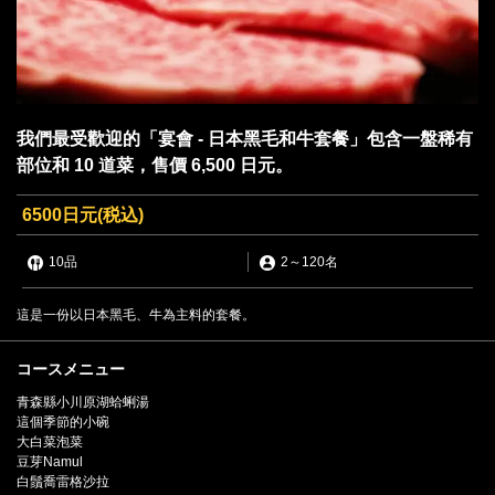
我們最受歡迎的「宴會 - 日本黑毛和牛套餐」包含一盤稀有
部位和 10 道菜，售價 6,500 日元。
6500日元
(税込)
10品
2
～
120名
這是一份以日本黑毛、牛為主料的套餐。
コースメニュー
青森縣小川原湖蛤蜊湯
這個季節的小碗
大白菜泡菜
豆芽Namul
白鬚喬雷格沙拉