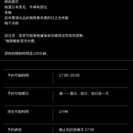
烤肉壽司
精選日本黑毛、牛稀有部位
香腸
岩井農場出品的無限量供應的日之光米飯
柚子冰糕
請注意，菜單可能會根據食材供應情況而有所調整。
*無限暢飲需另付費。
課程的限制時間是120分鐘。
この店舗情報をシェアする
我們最受歡迎的「宴會 - 日本黑毛和牛套餐」包含一盤稀有
部位和 10 道菜，售價 6,500 日元。 | 炭火焼肉 炎家
予約可能時間
17:00~20:00
奈良県天理市嘉幡町600-1
https://yakinikuenya.owst.jp/courses/195176598
予約可能曜日
週一～週日、假日、假日前一天
お店情報をコピー
滞在可能時間
2小時
予約締切
截止到訪前兩天 17:00