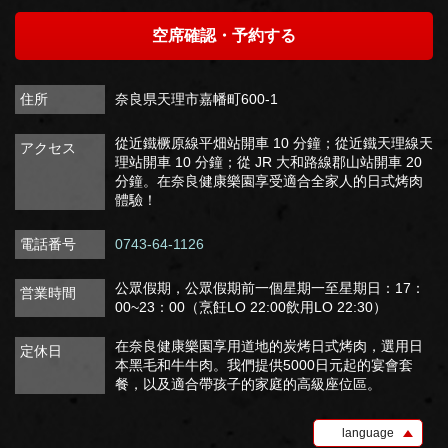
空席確認・予約する
住所
奈良県天理市嘉幡町600-1
從近鐵橛原線平畑站開車 10 分鐘；從近鐵天理線天
アクセス
理站開車 10 分鐘；從 JR 大和路線郡山站開車 20
分鐘。在奈良健康樂園享受適合全家人的日式烤肉
體驗！
電話番号
0743-64-1126
公眾假期，公眾假期前一個星期一至星期日：17：
営業時間
00~23：00（烹飪LO 22:00飲用LO 22:30）
在奈良健康樂園享用道地的炭烤日式烤肉，選用日
定休日
本黑毛和牛牛肉。我們提供5000日元起的宴會套
餐，以及適合帶孩子的家庭的高級座位區。
language