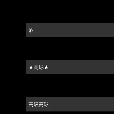
酒
★高球★
高級高球