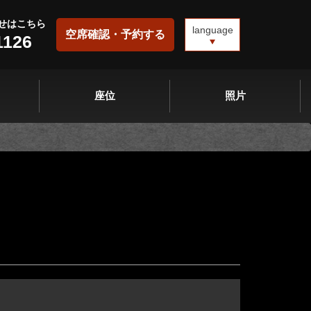
せはこちら
language
空席確認・予約する
1126
座位
照片