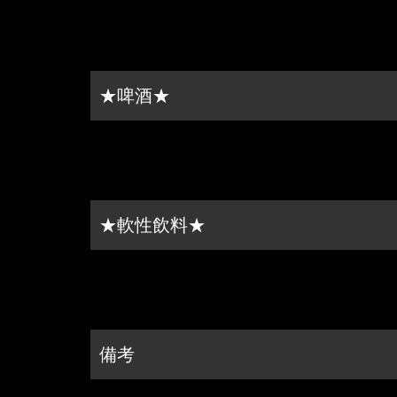
★啤酒★
★軟性飲料★
備考