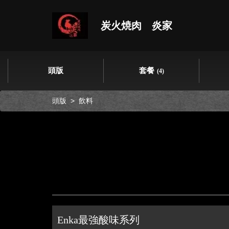
炭火焼肉 炎家
頭版
套餐
(4)
頭版
飲料
Enka最強酸味系列