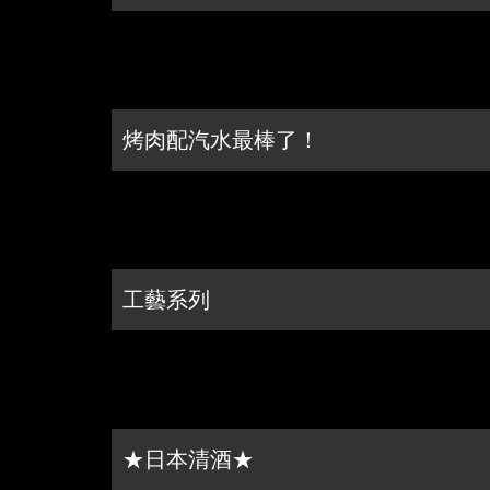
烤肉配汽水最棒了！
工藝系列
★日本清酒★