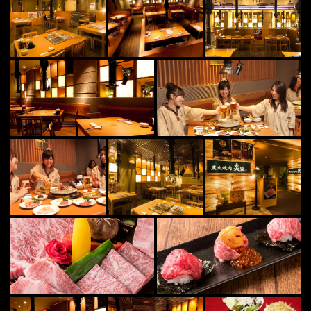
この店舗情報をシェアする
照片 | 炭火焼肉 炎家
奈良県天理市嘉幡町600-1
https://yakinikuenya.owst.jp/gallery