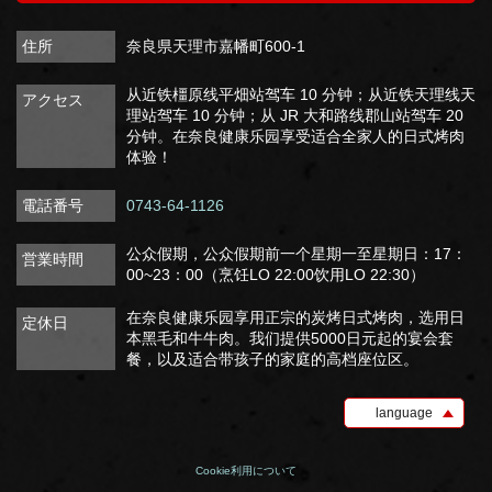
住所
奈良県天理市嘉幡町600-1
从近铁橿原线平畑站驾车 10 分钟；从近铁天理线天
アクセス
理站驾车 10 分钟；从 JR 大和路线郡山站驾车 20
分钟。在奈良健康乐园享受适合全家人的日式烤肉
体验！
電話番号
0743-64-1126
公众假期，公众假期前一个星期一至星期日：17：
営業時間
00~23：00（烹饪LO 22:00饮用LO 22:30）
在奈良健康乐园享用正宗的炭烤日式烤肉，选用日
定休日
本黑毛和牛牛肉。我们提供5000日元起的宴会套
餐，以及适合带孩子的家庭的高档座位区。
language
Cookie利用について