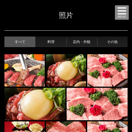
照片
MENU
すべて
料理
店内・外観
その他