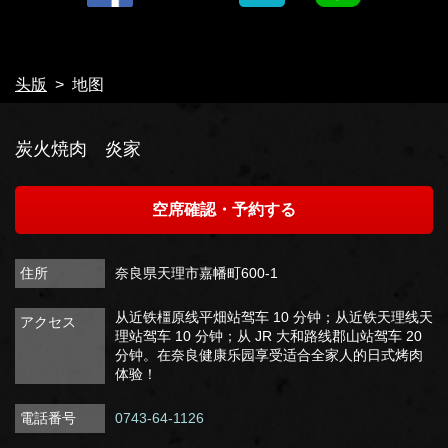
头版
地图
閉じる
炭火焼肉 炎家
空席確認・予約する
住所
奈良県天理市嘉幡町600-1
从近铁橿原线平畑站驾车 10 分钟；从近铁天理线天
アクセス
理站驾车 10 分钟；从 JR 大和路线郡山站驾车 20
分钟。在奈良健康乐园享受适合全家人的日式烤肉
体验！
電話番号
0743-64-1126