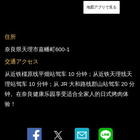
地図アプリで見る
住所
奈良県天理市嘉幡町600-1
交通アクセス
从近铁橿原线平畑站驾车 10 分钟；从近铁天理线天
理站驾车 10 分钟；从 JR 大和路线郡山站驾车 20 分
この店舗情報をシェアする
钟。在奈良健康乐园享受适合全家人的日式烤肉体
地图 | 炭火焼肉 炎家
验！
奈良県天理市嘉幡町600-1
https://yakinikuenya.owst.jp/map
お店情報をコピー